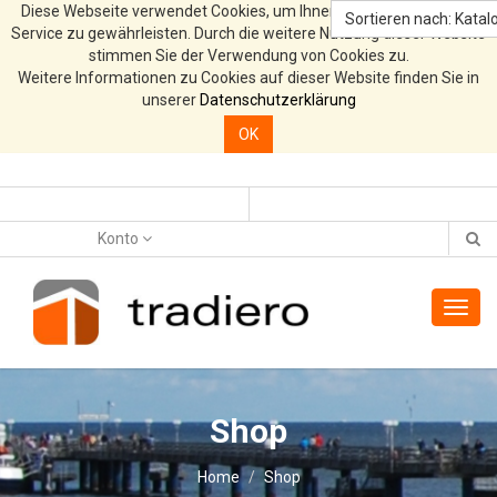
Diese Webseite verwendet Cookies, um Ihnen den bestmöglichen
Sortieren nach: Katalo
Service zu gewährleisten. Durch die weitere Nutzung dieser Website
stimmen Sie der Verwendung von Cookies zu.
Weitere Informationen zu Cookies auf dieser Website finden Sie in
unserer
Datenschutzerklärung
OK
Konto
Toggl
navig
Shop
Home
Shop