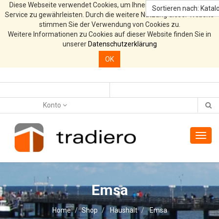
Diese Webseite verwendet Cookies, um Ihnen den bestmöglichen
Sortieren nach: Katalo
Service zu gewährleisten. Durch die weitere Nutzung dieser Website
stimmen Sie der Verwendung von Cookies zu.
Weitere Informationen zu Cookies auf dieser Website finden Sie in
unserer
Datenschutzerklärung
OK
Konto
Toggl
navig
Emsa
Home
Shop
Haushalt
Emsa