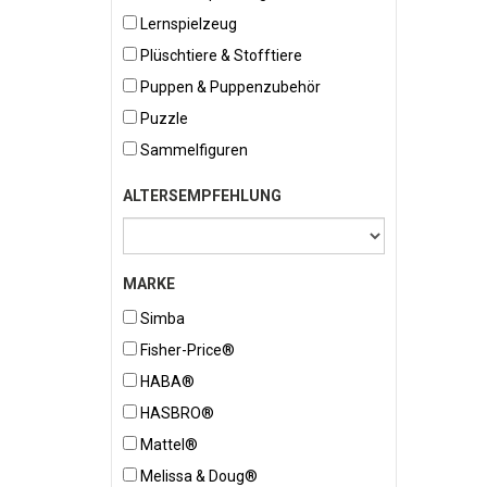
Lernspielzeug
Plüschtiere & Stofftiere
Puppen & Puppenzubehör
Puzzle
Sammelfiguren
ALTERSEMPFEHLUNG
MARKE
Simba
Fisher-Price®
HABA®
HASBRO®
Mattel®
Melissa & Doug®