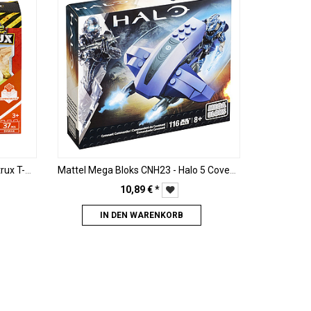
Mattel Mega Bloks DXW44 - Dinotrux T-Rux
Mattel Mega Bloks CNH23 - Halo 5 Covenant Commander
10,89
€
*
IN DEN WARENKORB