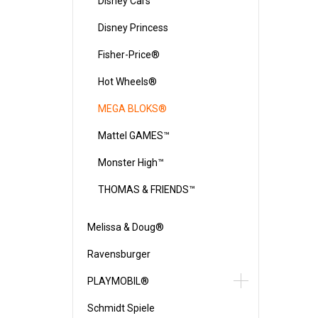
Disney Cars
Disney Princess
Fisher-Price®
Hot Wheels®
MEGA BLOKS®
Mattel GAMES™
Monster High™
THOMAS & FRIENDS™
Melissa & Doug®
Ravensburger
PLAYMOBIL®
Schmidt Spiele