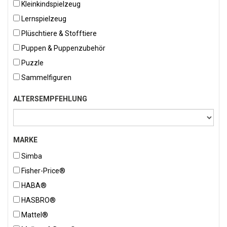
Kleinkindspielzeug
Lernspielzeug
Plüschtiere & Stofftiere
Puppen & Puppenzubehör
Puzzle
Sammelfiguren
ALTERSEMPFEHLUNG
MARKE
Simba
Fisher-Price®
HABA®
HASBRO®
Mattel®