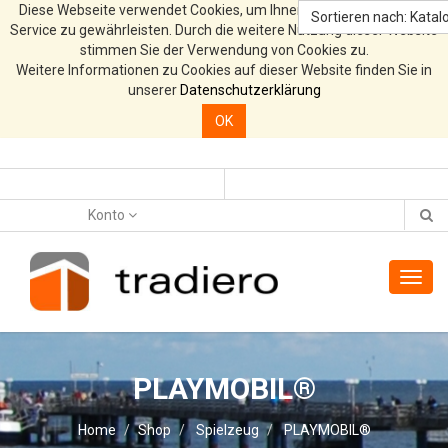
Diese Webseite verwendet Cookies, um Ihnen den bestmöglichen
Sortieren nach: Katalo
Service zu gewährleisten. Durch die weitere Nutzung dieser Website
stimmen Sie der Verwendung von Cookies zu.
Weitere Informationen zu Cookies auf dieser Website finden Sie in
unserer
Datenschutzerklärung
OK
Konto
Toggl
navig
PLAYMOBIL®
Home
Shop
Spielzeug
PLAYMOBIL®