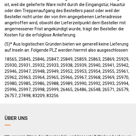
ist, weil die gelieferte Ware nicht durch die Eingangstür, Haustür
oder den Treppenaufgang des Bestellers passt oder weil der
Besteller nicht unter der von ihm angegebenen Lieferadresse
angetroffen wird, obwohl der Lieferzeitpunkt dem Besteller mit
angemessener Frist angekündigt wurde, trägt der Besteller die
Kosten für die erfolglose Anlieferung.
(5)* Aus logistischen Gründen bieten wir generell keine Lieferung
auf Inseln an. Folgende PLZ werden hiermit also ausgeschlossen:
18565, 25845, 25846, 25847, 25849, 25859, 25863, 25869, 25929,
25930, 25931, 25932, 25933, 25938, 25939, 25940, 25941, 25942,
25946, 25947, 25948, 25949, 25952, 25953, 25954, 25955, 25961,
25962, 25963, 25964, 25965, 25966, 25967, 25968, 25969, 25970,
25980, 25985, 25986, 25988, 25989, 25990, 25992, 25993, 25994,
25996, 25997, 25998, 25999, 26465, 26486, 26548, 26571, 26579,
26757, 27498, 83209, 83256.
ÜBER UNS