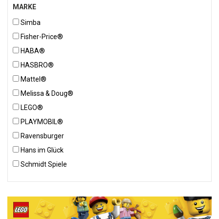
MARKE
Simba
Fisher-Price®
HABA®
HASBRO®
Mattel®
Melissa & Doug®
LEGO®
PLAYMOBIL®
Ravensburger
Hans im Glück
Schmidt Spiele