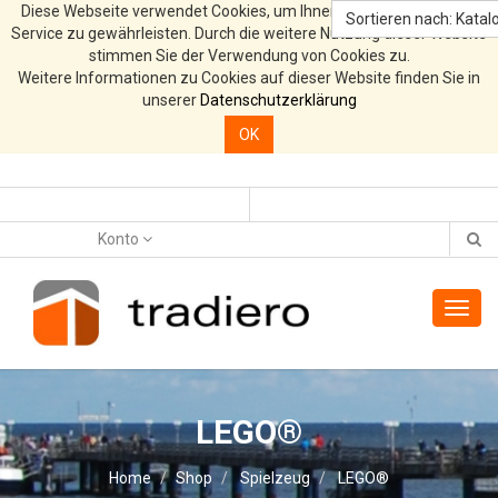
Diese Webseite verwendet Cookies, um Ihnen den bestmöglichen
Sortieren nach: Katalo
Service zu gewährleisten. Durch die weitere Nutzung dieser Website
stimmen Sie der Verwendung von Cookies zu.
Weitere Informationen zu Cookies auf dieser Website finden Sie in
unserer
Datenschutzerklärung
OK
Konto
Toggl
navig
LEGO®
Home
Shop
Spielzeug
LEGO®