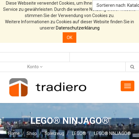
Diese Webseite verwendet Cookies, um Ihnen den bestmöglichen
Sortieren nach: Katalo
Service zu gewährleisten. Durch die weitere Nutzung dieser Website
stimmen Sie der Verwendung von Cookies zu.
Weitere Informationen zu Cookies auf dieser Website finden Sie in
unserer
Datenschutzerklärung
OK
Konto
Toggl
navig
LEGO® NINJAGO®
Home
Shop
Spielzeug
LEGO®
LEGO® NINJAGO®