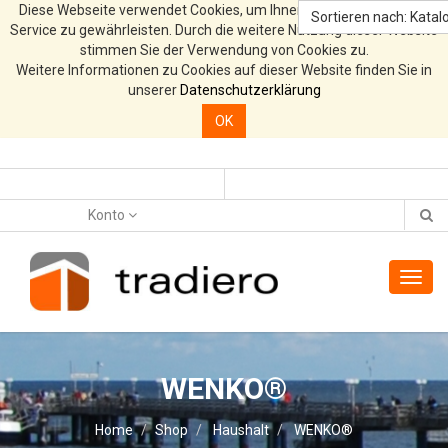
Diese Webseite verwendet Cookies, um Ihnen den bestmöglichen
Sortieren nach: Katalo
Service zu gewährleisten. Durch die weitere Nutzung dieser Website
stimmen Sie der Verwendung von Cookies zu.
Weitere Informationen zu Cookies auf dieser Website finden Sie in
unserer
Datenschutzerklärung
OK
Konto
Toggl
navig
WENKO®
Home
Shop
Haushalt
WENKO®