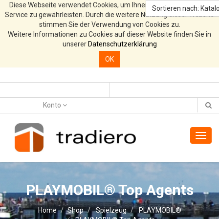
Diese Webseite verwendet Cookies, um Ihnen den bestmöglichen
Sortieren nach: Katalo
Service zu gewährleisten. Durch die weitere Nutzung dieser Website
stimmen Sie der Verwendung von Cookies zu.
Weitere Informationen zu Cookies auf dieser Website finden Sie in
unserer
Datenschutzerklärung
OK
Konto
Toggl
navig
PLAYMOBIL® Top Agents
Home
Shop
Spielzeug
PLAYMOBIL®