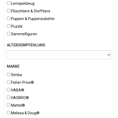
Lernspielzeug
Plüschtiere & Stofftiere
Puppen & Puppenzubehör
Puzzle
Sammelfiguren
ALTERSEMPFEHLUNG
MARKE
Simba
Fisher-Price®
HABA®
HASBRO®
Mattel®
Melissa & Doug®