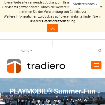
Diese Webseite verwendet Cookies, um Ihnen den bestmöglichen
Sortieren nach
Service zu gewährleisten. Durch die weitere Nutzung dieser Website
stimmen Sie der Verwendung von Cookies zu.
Weitere Informationen zu Cookies auf dieser Website finden Sie in
unserer
Datenschutzerklärung
OK
Konto
Toggl
navig
PLAYMOBIL® Summer Fun
Home
Shop
Spielzeug
PLAYMOBIL®