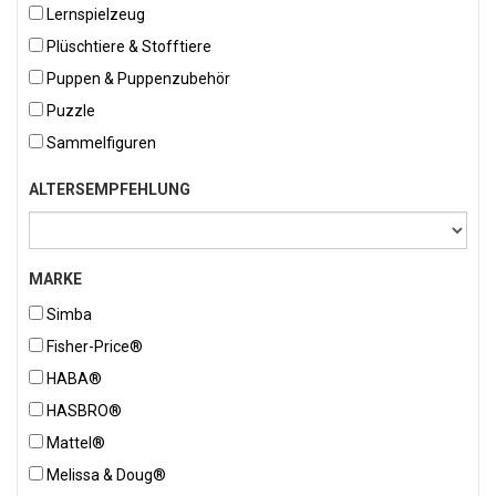
Lernspielzeug
Plüschtiere & Stofftiere
Puppen & Puppenzubehör
Puzzle
Sammelfiguren
ALTERSEMPFEHLUNG
MARKE
Simba
Fisher-Price®
HABA®
HASBRO®
Mattel®
Melissa & Doug®