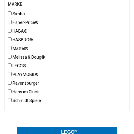
MARKE
Simba
Fisher-Price®
HABA®
HASBRO®
Mattel®
Melissa & Doug®
LEGO®
PLAYMOBIL®
Ravensburger
Hans im Glück
Schmidt Spiele