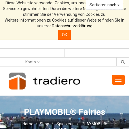
Diese Webseite verwendet Cookies, um Ihnen den bestmöglichen
Sortieren nach
Service zu gewährleisten. Durch die weitere Nutzung dieser Website
stimmen Sie der Verwendung von Cookies zu.
Weitere Informationen zu Cookies auf dieser Website finden Sie in
unserer
Datenschutzerklärung
OK
Konto
Toggl
navig
PLAYMOBIL® Fairies
Home
Shop
Spielzeug
PLAYMOBIL®