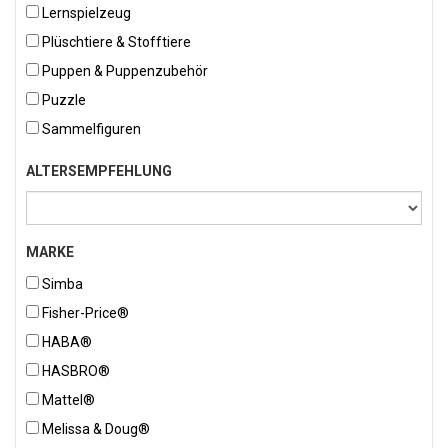
Lernspielzeug
Plüschtiere & Stofftiere
Puppen & Puppenzubehör
Puzzle
Sammelfiguren
ALTERSEMPFEHLUNG
MARKE
Simba
Fisher-Price®
HABA®
HASBRO®
Mattel®
Melissa & Doug®