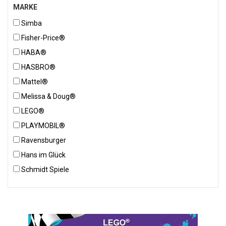
MARKE
Simba
Fisher-Price®
HABA®
HASBRO®
Mattel®
Melissa & Doug®
LEGO®
PLAYMOBIL®
Ravensburger
Hans im Glück
Schmidt Spiele