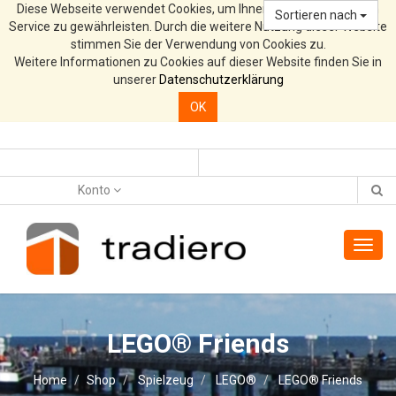
Diese Webseite verwendet Cookies, um Ihnen den bestmöglichen
Sortieren nach
Service zu gewährleisten. Durch die weitere Nutzung dieser Website
stimmen Sie der Verwendung von Cookies zu.
Weitere Informationen zu Cookies auf dieser Website finden Sie in
unserer
Datenschutzerklärung
OK
Konto
Toggl
navig
LEGO® Friends
Home
Shop
Spielzeug
LEGO®
LEGO® Friends