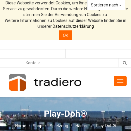
Diese Webseite verwendet Cookies, um Ihnen den bestmöglichen
Sortieren nach
Service zu gewährleisten. Durch die weitere Nutzung dieser Website
stimmen Sie der Verwendung von Cookies zu.
Weitere Informationen zu Cookies auf dieser Website finden Sie in
unserer
Datenschutzerklärung
OK
Konto
Toggl
navig
Play-Doh®
Home
Shop
Spielzeug
Hasbro
Play-Doh®