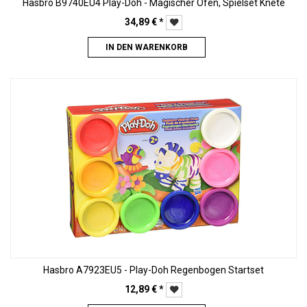
Hasbro B9740EU4 Play-Doh - Magischer Ofen, Spielset Knete
34,89
€
*
IN DEN WARENKORB
Hasbro A7923EU5 - Play-Doh Regenbogen Startset
12,89
€
*