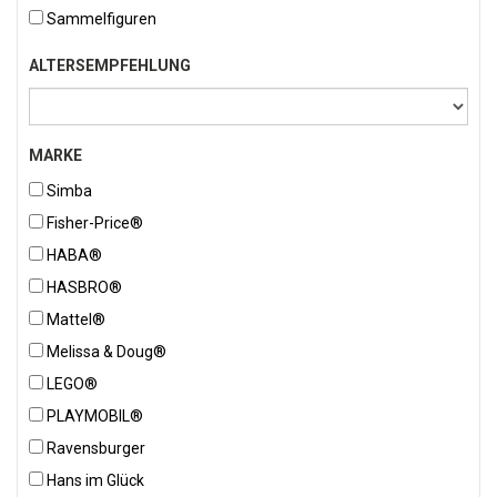
Sammelfiguren
ALTERSEMPFEHLUNG
MARKE
Simba
Fisher-Price®
HABA®
HASBRO®
Mattel®
Melissa & Doug®
LEGO®
PLAYMOBIL®
Ravensburger
Hans im Glück