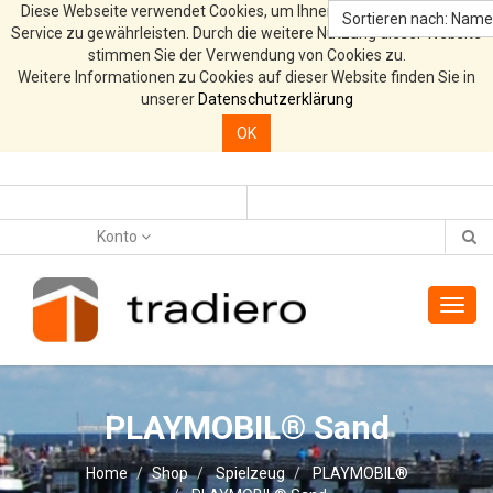
Diese Webseite verwendet Cookies, um Ihnen den bestmöglichen
Sortieren nach: Name 
Service zu gewährleisten. Durch die weitere Nutzung dieser Website
stimmen Sie der Verwendung von Cookies zu.
Weitere Informationen zu Cookies auf dieser Website finden Sie in
unserer
Datenschutzerklärung
OK
Konto
Toggl
navig
PLAYMOBIL® Sand
Home
Shop
Spielzeug
PLAYMOBIL®