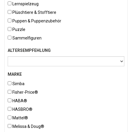
Lernspielzeug
Plüschtiere & Stofftiere
Puppen & Puppenzubehör
Puzzle
Sammelfiguren
ALTERSEMPFEHLUNG
MARKE
Simba
Fisher-Price®
HABA®
HASBRO®
Mattel®
Melissa & Doug®