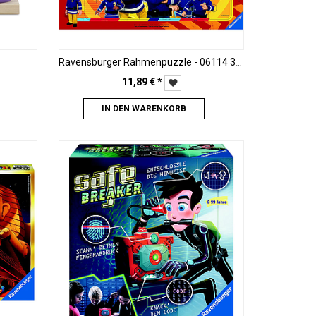
Ravensburger Rahmenpuzzle - 06114 3 - Sam, der Feuerwehrmann - 33 Teile
11,89
€
*
IN DEN WARENKORB