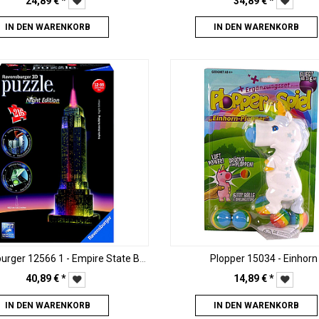
24,89
€
*
34,89
€
*
IN DEN WARENKORB
IN DEN WARENKORB
Ravensburger 12566 1 - Empire State Building bei Nacht
Plopper 15034 - Einhorn
40,89
€
*
14,89
€
*
IN DEN WARENKORB
IN DEN WARENKORB