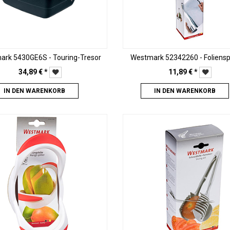
ark 5430GE6S - Touring-Tresor
Westmark 52342260 - Foliens
34,89
€
*
11,89
€
*
IN DEN WARENKORB
IN DEN WARENKORB