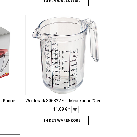
IN DEN WARENKORB
nn-Kanne
Westmark 30682270 - Messkanne "Gerda" 1 L
11,89
€
*
IN DEN WARENKORB