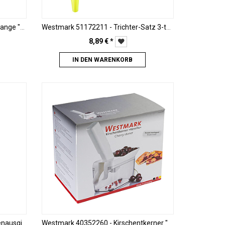
Westmark 51402260 - Tomatenzange "Tomatex"
Westmark 51172211 - Trichter-Satz 3-teilig
8,89
€
*
IN DEN WARENKORB
Westmark 4110208S - 12 Flaschenausgießer "Jet-Pour", schwarz
Westmark 40352260 - Kirschentkerner "Kernfix"