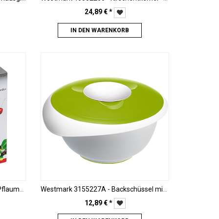
24,89
€
*
IN DEN WARENKORB
Westmark 40202260 - Kirschen/Pflaumen-Entsteiner "Steinex-Combi"
Westmark 3155227A - Backschüssel mit Deckel, 3,5 L, Apfelgrün
12,89
€
*