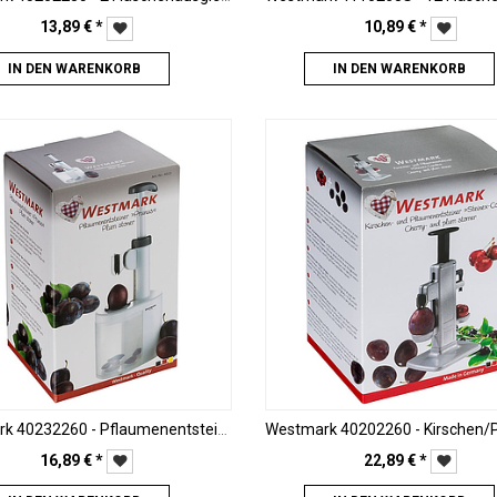
13,89
€
*
10,89
€
*
IN DEN WARENKORB
IN DEN WARENKORB
Westmark 40232260 - Pflaumenentsteiner "Prunus"
16,89
€
*
22,89
€
*