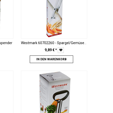
spender
Westmark 60702260 - Spargel/Gemüse-schäler "Peel Master"
9,89
€
*
IN DEN WARENKORB