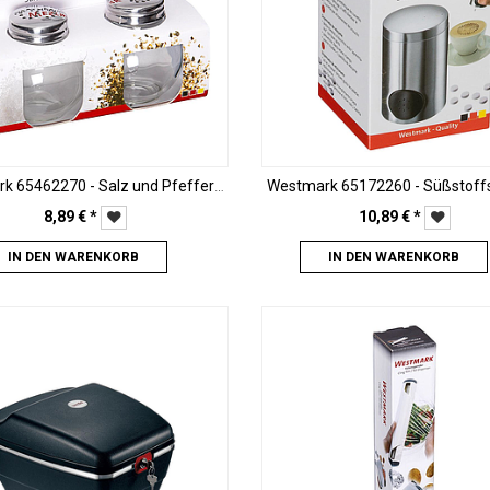
Westmark 65462270 - Salz und Pfefferstreuer-Set Roma
Westmark 65172260 - Süßstoff
8,89
€
*
10,89
€
*
IN DEN WARENKORB
IN DEN WARENKORB