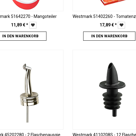
mark 51642270 - Mangoteiler
11,89
€
*
17,89
€
*
IN DEN WARENKORB
IN DEN WARENKORB
Westmark 45202280 - 2 Flaschenausgießer "Gastro" mit Kläppchen, Schraubkappe, 28 mm