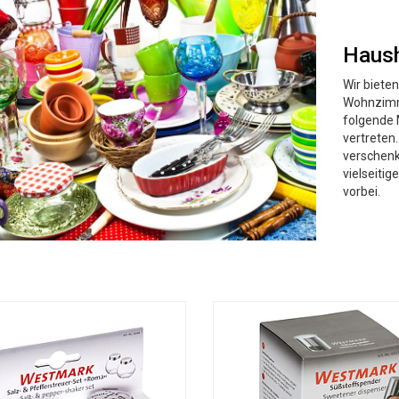
Haush
Wir biete
Wohnzimme
folgende 
vertreten.
verschenk
vielseiti
vorbei.