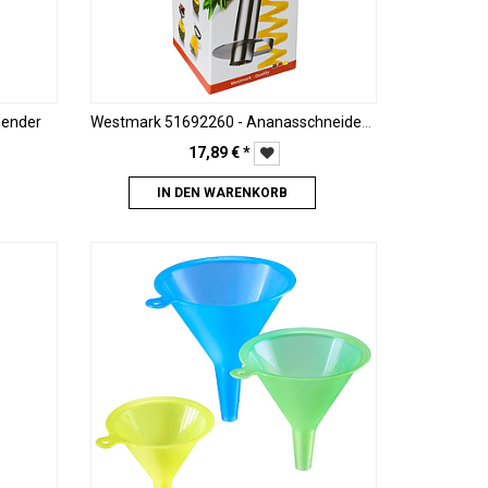
pender
Westmark 51692260 - Ananasschneider Edelstahl
17,89
€
*
IN DEN WARENKORB