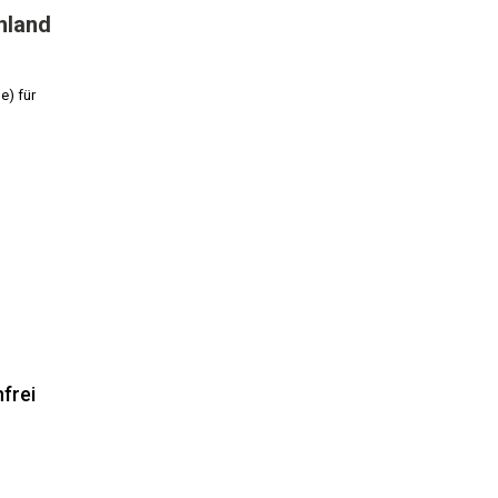
hland
e) für
frei