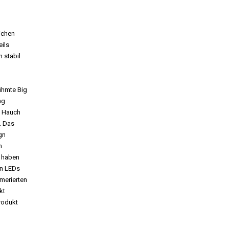
lichen
eils
 stabil
ühmte Big
ng
n Hauch
. Das
gn
n
e haben
en LEDs
merierten
kt
rodukt