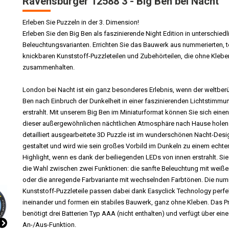
Ravensburger 12588 3 - Big Ben bei Nacht
Erleben Sie Puzzeln in der 3. Dimension!
Erleben Sie den Big Ben als faszinierende Night Edition in unterschied
Beleuchtungsvarianten. Errichten Sie das Bauwerk aus nummerierten, t
knickbaren Kunststoff-Puzzleteilen und Zubehörteilen, die ohne Kleben
zusammenhalten.
London bei Nacht ist ein ganz besonderes Erlebnis, wenn der weltber
Ben nach Einbruch der Dunkelheit in einer faszinierenden Lichtstimmu
erstrahlt. Mit unserem Big Ben im Miniaturformat können Sie sich eine
dieser außergewöhnlichen nächtlichen Atmosphäre nach Hause holen
detailliert ausgearbeitete 3D Puzzle ist im wunderschönen Nacht-Desi
gestaltet und wird wie sein großes Vorbild im Dunkeln zu einem echte
Highlight, wenn es dank der beiliegenden LEDs von innen erstrahlt. Si
die Wahl zwischen zwei Funktionen: die sanfte Beleuchtung mit weiß
oder die anregende Farbvariante mit wechselnden Farbtönen. Die num
Kunststoff-Puzzleteile passen dabei dank Easyclick Technology perfe
ineinander und formen ein stabiles Bauwerk, ganz ohne Kleben. Das P
benötigt drei Batterien Typ AAA (nicht enthalten) und verfügt über eine
An-/Aus-Funktion.