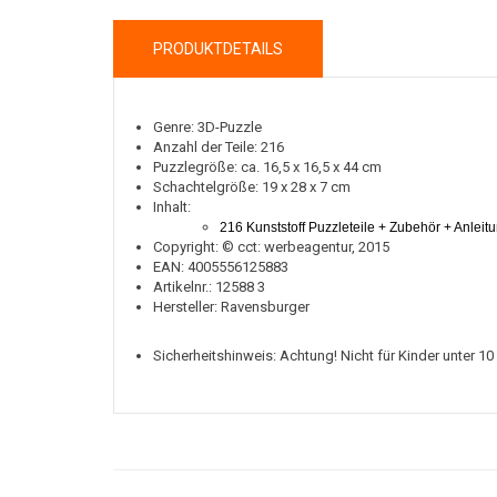
PRODUKTDETAILS
Genre: 3D-Puzzle
Anzahl der Teile: 216
Puzzlegröße: ca. 16,5 x 16,5 x 44 cm
Schachtelgröße: 19 x 28 x 7 cm
Inhalt:
216 Kunststoff Puzzleteile + Zubehör + Anleit
Copyright: © cct: werbeagentur, 2015
EAN: 4005556125883
Artikelnr.: 12588 3
Hersteller: Ravensburger
Sicherheitshinweis: Achtung! Nicht für Kinder unter 1