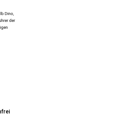
alb Dino,
ührer der
tigen
frei