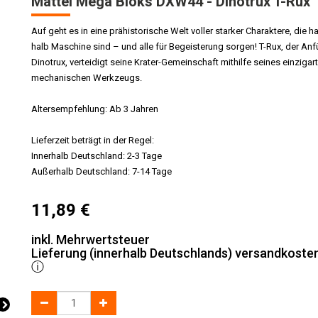
Mattel Mega Bloks DXW44 - Dinotrux T-Rux
Auf geht es in eine prähistorische Welt voller starker Charaktere, die h
halb Maschine sind – und alle für Begeisterung sorgen! T-Rux, der Anf
Dinotrux, verteidigt seine Krater-Gemeinschaft mithilfe seines einzigar
mechanischen Werkzeugs.
Altersempfehlung: Ab 3 Jahren
Lieferzeit beträgt in der Regel:
Innerhalb Deutschland: 2-3 Tage
Außerhalb Deutschland: 7-14 Tage
11,89
€
inkl. Mehrwertsteuer
Lieferung (innerhalb Deutschlands) versandkosten
ⓘ