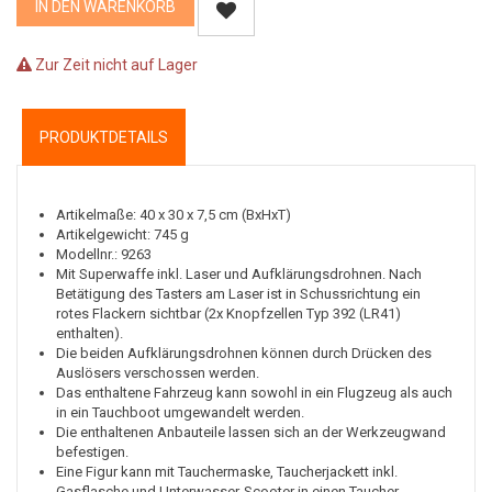
IN DEN WARENKORB
Zur Zeit nicht auf Lager
PRODUKTDETAILS
Artikelmaße: 40 x 30 x 7,5 cm (BxHxT)
Artikelgewicht: 745 g
Modellnr.: 9263
Mit Superwaffe inkl. Laser und Aufklärungsdrohnen. Nach
Betätigung des Tasters am Laser ist in Schussrichtung ein
rotes Flackern sichtbar (2x Knopfzellen Typ 392 (LR41)
enthalten).
Die beiden Aufklärungsdrohnen können durch Drücken des
Auslösers verschossen werden.
Das enthaltene Fahrzeug kann sowohl in ein Flugzeug als auch
in ein Tauchboot umgewandelt werden.
Die enthaltenen Anbauteile lassen sich an der Werkzeugwand
befestigen.
Eine Figur kann mit Tauchermaske, Taucherjackett inkl.
Gasflasche und Unterwasser-Scooter in einen Taucher