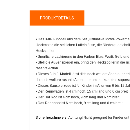
PRODUKTDETAILS
• Das 3-in-1-Modell aus dem Set „Ultimative Motor-Power“ 
Heckmotor, die seitlichen Lufteinlässe, die Niederquerschnit
Heckspoiler.
• Sportliche Lackierung in den Farben Blau, Weiß, Gelb un
• Stell die Außenspiegel ein, bring den Heckspoiler in die ri
rasante Action.
• Dieses 3-in-1-Modell lässt dich noch weitere Abenteuer 
du noch weitere rasante Abenteuer am Lenkrad des supersc
• Dieses Bauspielzeug ist für Kinder im Alter von 6 bis 12 J
• Der Rennwagen ist 4 cm hoch, 15 cm lang und 6 cm breit
• Der Hot Rod ist 4 cm hoch, 9 cm lang und 6 cm breit.
• Das Rennboot ist 6 cm hoch, 9 cm lang und 6 cm breit.
Sicherheitshinweis:
Achtung! Nicht geeignet für Kinder unt