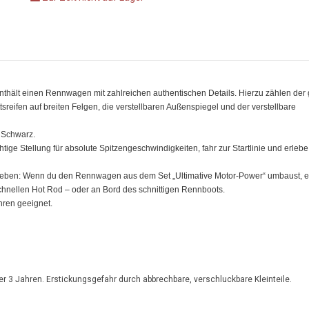
enthält einen Rennwagen mit zahlreichen authentischen Details. Hierzu zählen der
tsreifen auf breiten Felgen, die verstellbaren Außenspiegel und der verstellbare
d Schwarz.
chtige Stellung für absolute Spitzengeschwindigkeiten, fahr zur Startlinie und erlebe
erleben: Wenn du den Rennwagen aus dem Set „Ultimative Motor-Power“ umbaust, e
hnellen Hot Rod – oder an Bord des schnittigen Rennboots.
ahren geeignet.
er 3 Jahren. Erstickungsgefahr durch abbrechbare, verschluckbare Kleinteile.