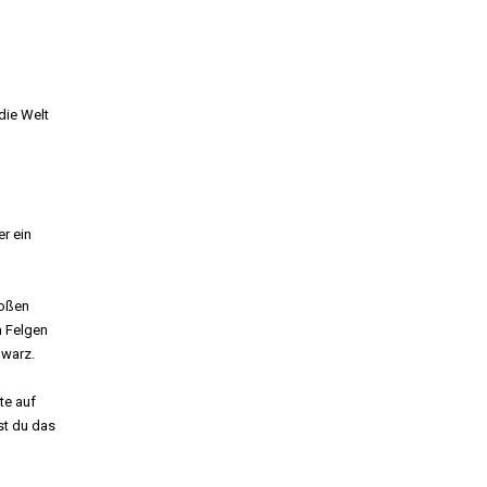
die Welt
er ein
roßen
n Felgen
hwarz.
te auf
st du das