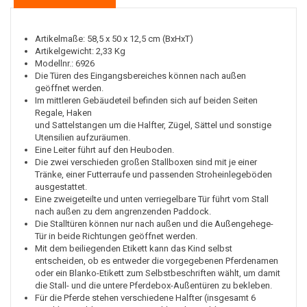
Artikelmaße: 58,5 x 50 x 12,5 cm (BxHxT)
Artikelgewicht: 2,33 Kg
Modellnr.: 6926
Die Türen des Eingangsbereiches können nach außen
geöffnet werden.
Im mittleren Gebäudeteil befinden sich auf beiden Seiten
Regale, Haken
und Sattelstangen um die Halfter, Zügel, Sättel und sonstige
Utensilien aufzuräumen.
Eine Leiter führt auf den Heuboden.
Die zwei verschieden großen Stallboxen sind mit je einer
Tränke, einer Futterraufe und passenden Stroheinlegeböden
ausgestattet.
Eine zweigeteilte und unten verriegelbare Tür führt vom Stall
nach außen zu dem angrenzenden Paddock.
Die Stalltüren können nur nach außen und die Außengehege-
Tür in beide Richtungen geöffnet werden.
Mit dem beiliegenden Etikett kann das Kind selbst
entscheiden, ob es entweder die vorgegebenen Pferdenamen
oder ein Blanko-Etikett zum Selbstbeschriften wählt, um damit
die Stall- und die untere Pferdebox-Außentüren zu bekleben.
Für die Pferde stehen verschiedene Halfter (insgesamt 6