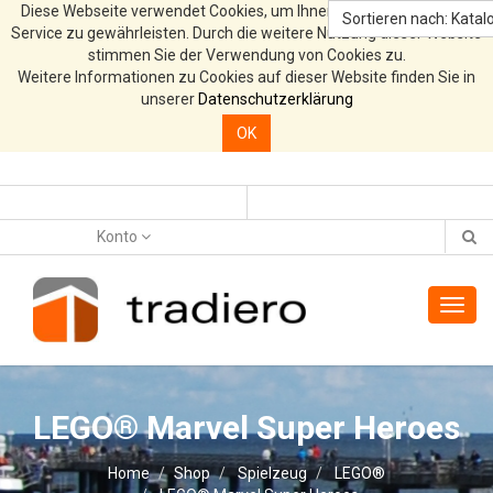
Diese Webseite verwendet Cookies, um Ihnen den bestmöglichen
Sortieren nach: Katalo
Service zu gewährleisten. Durch die weitere Nutzung dieser Website
stimmen Sie der Verwendung von Cookies zu.
Weitere Informationen zu Cookies auf dieser Website finden Sie in
unserer
Datenschutzerklärung
OK
Konto
Toggl
navig
LEGO® Marvel Super Heroes
Home
Shop
Spielzeug
LEGO®