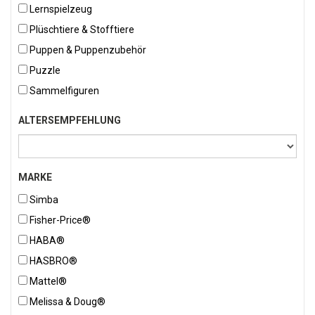
Lernspielzeug
Plüschtiere & Stofftiere
Puppen & Puppenzubehör
Puzzle
Sammelfiguren
ALTERSEMPFEHLUNG
MARKE
Simba
Fisher-Price®
HABA®
HASBRO®
Mattel®
Melissa & Doug®