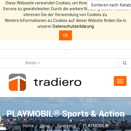
Diese Webseite verwendet Cookies, um Ihnen den bestmöglichen
Sortieren nach: Katalo
Service zu gewährleisten. Durch die weitere Nutzung dieser Website
stimmen Sie der Verwendung von Cookies zu.
Weitere Informationen zu Cookies auf dieser Website finden Sie in
unserer
Datenschutzerklärung
OK
Konto
Toggl
navig
PLAYMOBIL® Sports & Action
Home
Shop
Spielzeug
PLAYMOBIL®