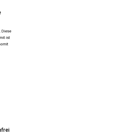
e
. Diese
it ist
somit
frei